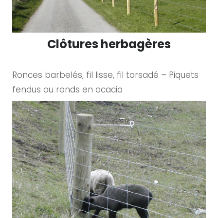
é
g
é
Clôtures herbagères
s
Ronces barbelés, fil lisse, fil torsadé – Piquets
fendus ou ronds en acacia