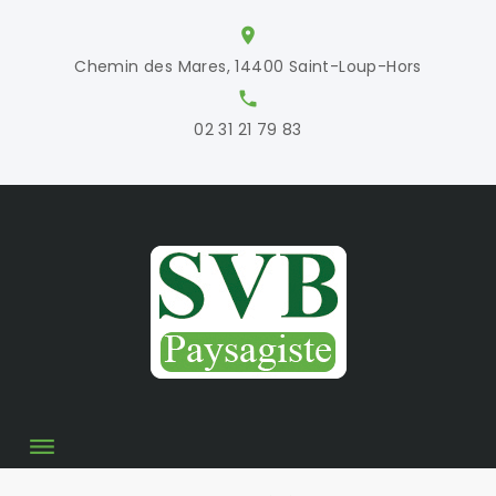
S
location_on
k
Chemin des Mares, 14400 Saint-Loup-Hors
i
local_phone
p
02 31 21 79 83
t
o
c
o
n
t
e
n
t