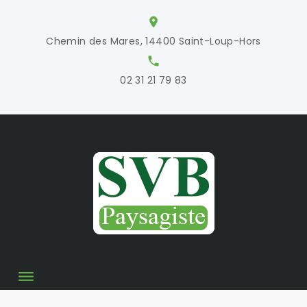
S
location_on
k
Chemin des Mares, 14400 Saint-Loup-Hors
i
local_phone
p
02 31 21 79 83
t
o
c
o
n
t
e
n
t